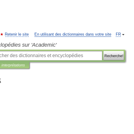
Retenir le site
En utilisant des dictionnaires dans votre site
FR
clopédies sur 'Academic'
Recherche!
interprétations
k