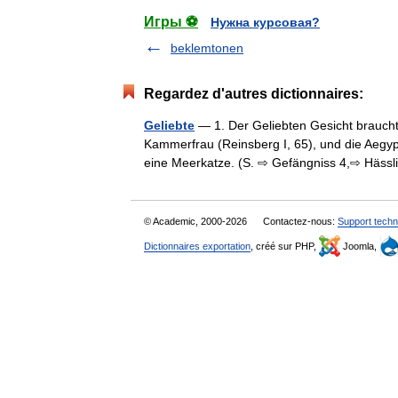
Игры ⚽
Нужна курсовая?
beklemtonen
Regardez d'autres dictionnaires:
Geliebte
— 1. Der Geliebten Gesicht braucht
Kammerfrau (Reinsberg I, 65), und die Aegyp
eine Meerkatze. (S. ⇨ Gefängniss 4,⇨ Häs
© Academic, 2000-2026
Contactez-nous:
Support techn
Dictionnaires exportation
, créé sur PHP,
Joomla,