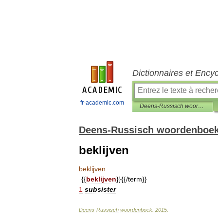
Dictionnaires et Ency
fr-academic.com
Deens-Russisch woordenboek
Deens-Russisch woordenboe
beklijven
beklijven
{{
beklijven
}}{{/
term
}}
1
subsister
Deens
-
Russisch
woordenboek
.
2015
.