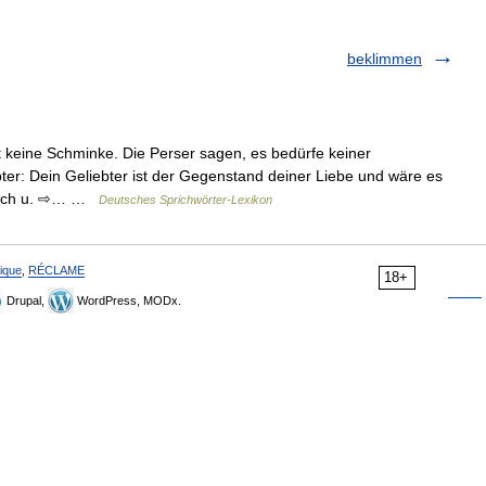
beklimmen
 keine Schminke. Die Perser sagen, es bedürfe keiner
ter: Dein Geliebter ist der Gegenstand deiner Liebe und wäre es
slich u. ⇨… …
Deutsches Sprichwörter-Lexikon
ique
,
RÉCLAME
18+
Drupal,
WordPress, MODx.